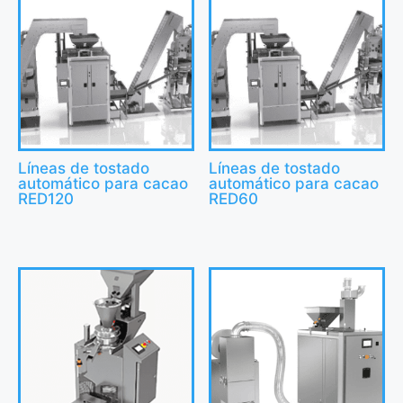
Líneas de tostado
Líneas de tostado
automático para cacao
automático para cacao
RED120
RED60